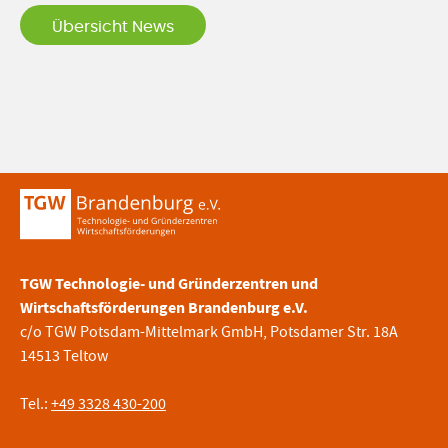
Übersicht News
TGW Technologie- und Gründerzentren und
Wirtschaftsförderungen Brandenburg e.V.
c/o TGW Potsdam-Mittelmark GmbH, Potsdamer Str. 18A
14513 Teltow
Tel.:
+49 3328 430-200