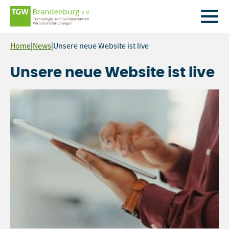
Zum
Home
|
News
|
Unsere neue Website ist live
Inhalt
springen
Unsere neue Website ist live